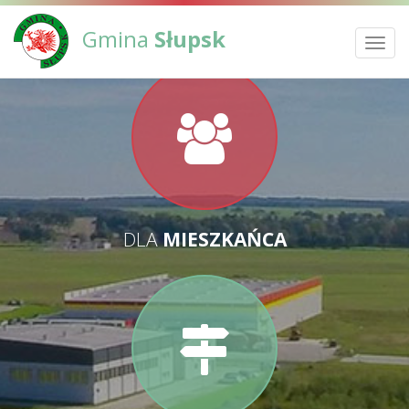
Gmina
Słupsk
Toggl
navig
DLA
MIESZKAŃCA