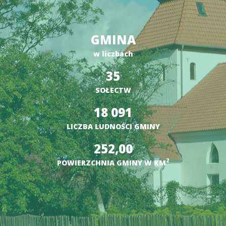
GMINA
w liczbach
35
SOŁECTW
18 091
LICZBA LUDNOŚCI GMINY
252,00
2
POWIERZCHNIA GMINY W KM