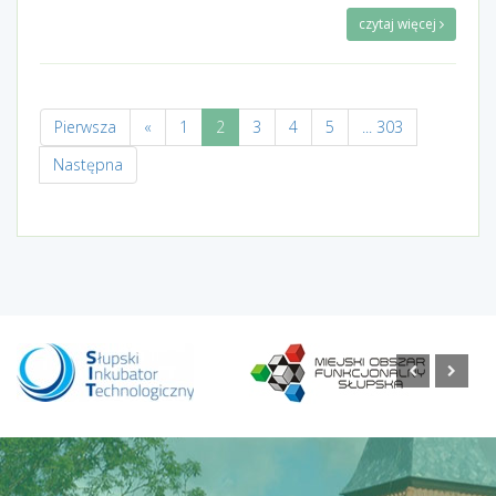
czytaj więcej
Pierwsza
«
1
2
3
4
5
... 303
Następna