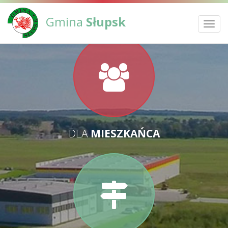
Gmina
Słupsk
Toggl
navig
DLA
MIESZKAŃCA