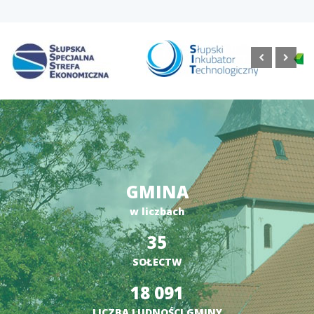
GMINA
w liczbach
35
SOŁECTW
18 091
LICZBA LUDNOŚCI GMINY