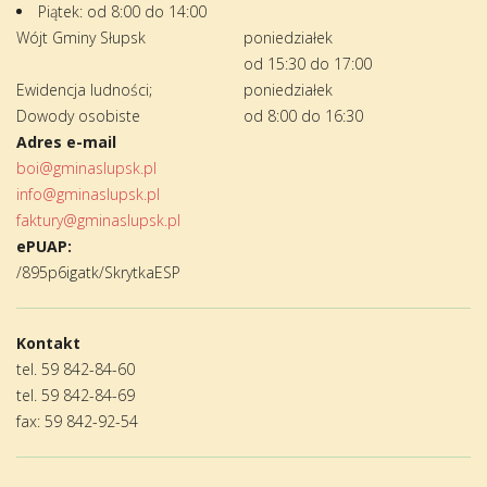
Piątek: od 8:00 do 14:00
Wójt Gminy Słupsk
poniedziałek
od 15:30 do 17:00
Ewidencja ludności;
poniedziałek
Dowody osobiste
od 8:00 do 16:30
Adres e-mail
boi@gminaslupsk.pl
info@gminaslupsk.pl
faktury@gminaslupsk.pl
ePUAP:
/895p6igatk/SkrytkaESP
Kontakt
tel. 59 842-84-60
tel. 59 842-84-69
fax: 59 842-92-54