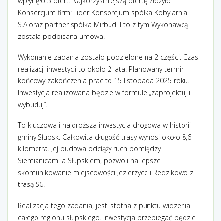
wpłynęło 5 ofert.
Najkorzystniejszą ofertę złożyło
Konsorcjum firm: Lider Konsorcjum spółka Kobylarnia
S.A.oraz partner spółka Mirbud. I to z tym Wykonawcą
została podpisana umowa.
Wykonanie zadania zostało podzielone na 2 części. Czas
realizacji inwestycji to około 2 lata. Planowany termin
końcowy zakończenia prac to 15 listopada 2025 roku.
Inwestycja realizowana będzie w formule „zaprojektuj i
wybuduj”.
To kluczowa i najdroższa inwestycja drogowa w historii
gminy Słupsk. Całkowita długość trasy wynosi około 8,6
kilometra. Jej budowa odciąży ruch pomiędzy
Siemianicami a Słupskiem, pozwoli na lepsze
skomunikowanie miejscowości Jezierzyce i Redzikowo z
trasą S6.
Realizacja tego zadania, jest istotna z punktu widzenia
całego regionu słupskiego. Inwestycja przebiegać będzie