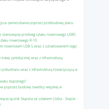
iejsca zamieszkania poprzez przebudowę placu
ie stanowiącej przebieg szlaku rowerowego USBS
szlaku rowerowego R-10
akiem rowerowym USB-S wraz z oznakowaniem tego
rawy syntetycznej wraz z infrastrukturą
oliuretanu wraz z infrastrukturą towarzyszącą w
iatu słupskiego”
ów poprzez budowę świetlicy wiejskiej w
cej łącznik Słupska ze szlakiem Ustka - Słupsk -
0