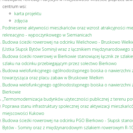
centrum wsi:
karta projektu
zdjęcia
Podniesienie aktywności mieszkańców oraz wzrost atrakcyjności m
rekreacyjno - wypoczynkowego w Siemianicach
Budowa ścieżki rowerowej na odcinku Wielichowo - Bruskowo Wielk
(Ustka Słupsk Bytów Sominy) wraz z łącznikiem międzynarodowego 
Budowa ścieżki rowerowej w Bierkowie stanowiącej łącznik ze szl
szlaku na odcinku przebiegającym przez sołectwo Bierkowo
Budowa wielofunkcyjnego ogólnodostępnego boiska o nawierzchni z t
towarzysząca oraz placu zabaw w Bruskowie Wielkim
Budowa wielofunkcyjnego ogólnodostępnego boiska o nawierzchni z p
Bierkowie
„Termomodernizacja budynków użyteczności publicznej z terenu pow
Poprawa stanu infrastruktury społecznej oraz aktywizacji mieszkańc
miejscowości Kukowo
Budowa ścieżki rowerowej na odcinku PGO Bierkowo - Słupsk stanowią
Bytów - Sominy oraz z międzynarodowym szlakiem rowerowym R-1