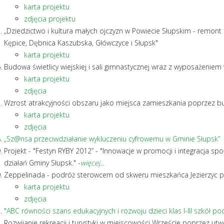
karta projektu
zdjęcia projektu
„Dziedzictwo i kultura małych ojczyzn w Powiecie Słupskim - remon
Kępice, Dębnica Kaszubska, Główczyce i Słupsk"
karta projektu
Budowa świetlicy wiejskiej i sali gimnastycznej wraz z wyposażenie
karta projektu
zdjęcia
Wzrost atrakcyjności obszaru jako miejsca zamieszkania poprzez 
karta projektu
zdjęcia
„Sz@nsa przeciwdziałanie wykluczeniu cyfrowemu w Gminie Słupsk”
Projekt - "Festyn RYBY 2012” - "Innowacje w promocji i integracja s
działań Gminy Słupsk." -
więcej...
Zeppelinada - podróż sterowcem od skweru mieszkańca Jezierzyc prz
karta projektu
zdjęcia
"ABC równości szans edukacyjnych i rozwoju dzieci klas I-III szkół 
Rozwijanie rekreacji i turystyki w miejscowości Wrzeście poprzez ut