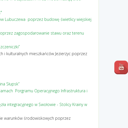
"
ów Lubuczewa poprzez budowę świetlicy wiejskiej
poprzez zagospodarowanie stawu oraz terenu
czeniczki”
h i kulturalnych mieszkańców Jezierzyc poprzez
na Słupsk”
ramach Porgramu Operacyjnego Infrastruktura i
 integracyjnego w Swołowie - Stolicy Krainy w
awie warunków środowiskowych poprzez