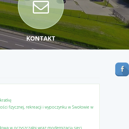
KONTAKT
kratkę
ości fizycznej, rekreacji i wypoczynku w Swołowie w
owa w oczyszczalni wraz modernizacją sieci