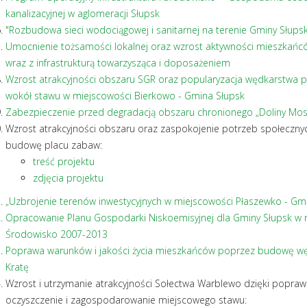
kanalizacyjnej w aglomeracji Słupsk
"Rozbudowa sieci wodociągowej i sanitarnej na terenie Gminy Słupsk
Umocnienie tożsamości lokalnej oraz wzrost aktywności mieszkańc
wraz z infrastrukturą towarzysząca i doposażeniem
Wzrost atrakcyjności obszaru SGR oraz popularyzacja wędkarstwa 
wokół stawu w miejscowości Bierkowo - Gmina Słupsk
Zabezpieczenie przed degradacją obszaru chronionego „Doliny Mosz
Wzrost atrakcyjności obszaru oraz zaspokojenie potrzeb społecznyc
budowę placu zabaw:
treść projektu
zdjęcia projektu
„Uzbrojenie terenów inwestycyjnych w miejscowości Płaszewko - Gmi
Opracowanie Planu Gospodarki Niskoemisyjnej dla Gminy Słupsk w 
Środowisko 2007-2013
Poprawa warunków i jakości życia mieszkańców poprzez budowę węzła
Kratę
Wzrost i utrzymanie atrakcyjności Sołectwa Warblewo dzięki popr
oczyszczenie i zagospodarowanie miejscowego stawu: