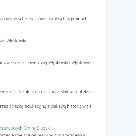
t zabytkowych obiektów sakralnych w gminach
m we Włynkówku:
budowę ścieżki rowerowej Włynkówko-Włynkowo:
połeczności lokalnej na obszarze SGR w kontekście
ez ścieżkę edukacyjną z ciekawą historią w tle
podstawowych Gminy Słupsk”
worzenie miejsca rekreacyjno-turystycznego w