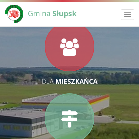
Gmina
Słupsk
Toggl
navig
DLA
MIESZKAŃCA