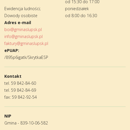
od 15:30 do 17:00
Ewidencja ludności;
poniedziałek
Dowody osobiste
od 8:00 do 16:30
Adres e-mail
boi@gminaslupsk.pl
info@gminaslupsk.pl
faktury@gminaslupsk.pl
ePUAP:
/895p6igatk/SkrytkaESP
Kontakt
tel. 59 842-84-60
tel. 59 842-84-69
fax: 59 842-92-54
NIP
Gmina - 839-10-06-582