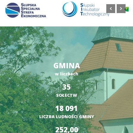
GMINA
w liczbach
35
SOŁECTW
18 091
LICZBA LUDNOŚCI GMINY
252,00