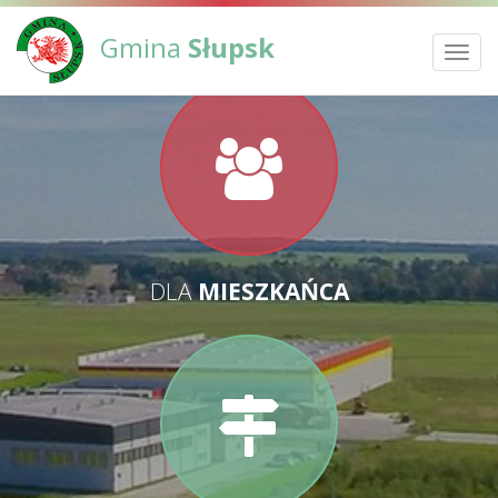
Gmina
Słupsk
Toggl
navig
DLA
MIESZKAŃCA