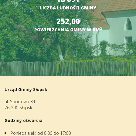
LICZBA LUDNOŚCI GMINY
252,00
2
POWIERZCHNIA GMINY W KM
Urząd Gminy Słupsk
ul. Sportowa 34
76-200 Słupsk
Godziny otwarcia
Poniedziałek: od 8:00 do 17:00