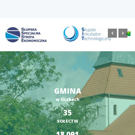
GMINA
w liczbach
35
SOŁECTW
18 091